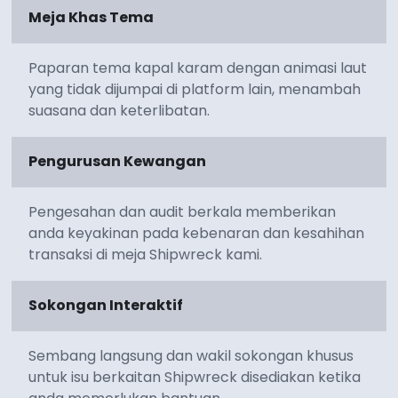
Meja Khas Tema
Paparan tema kapal karam dengan animasi laut
yang tidak dijumpai di platform lain, menambah
suasana dan keterlibatan.
Pengurusan Kewangan
Pengesahan dan audit berkala memberikan
anda keyakinan pada kebenaran dan kesahihan
transaksi di meja Shipwreck kami.
Sokongan Interaktif
Sembang langsung dan wakil sokongan khusus
untuk isu berkaitan Shipwreck disediakan ketika