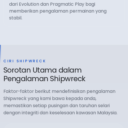
dari Evolution dan Pragmatic Play bagi
memberikan pengalaman permainan yang
stabil.
CIRI SHIPWRECK
Sorotan Utama dalam
Pengalaman Shipwreck
Faktor-faktor berikut mendefinisikan pengalaman
Shipwreck yang kami bawa kepada anda,
memastikan setiap pusingan dan taruhan selari
dengan integriti dan keselesaan kawasan Malaysia.