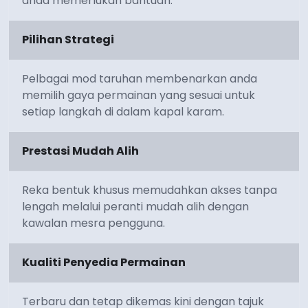
anda memerlukan bantuan.
Pilihan Strategi
Pelbagai mod taruhan membenarkan anda
memilih gaya permainan yang sesuai untuk
setiap langkah di dalam kapal karam.
Prestasi Mudah Alih
Reka bentuk khusus memudahkan akses tanpa
lengah melalui peranti mudah alih dengan
kawalan mesra pengguna.
Kualiti Penyedia Permainan
Terbaru dan tetap dikemas kini dengan tajuk