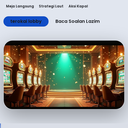
Meja Langsung
Strategi Laut
Aksi Kapal
terokai lobby
Baca Soalan Lazim