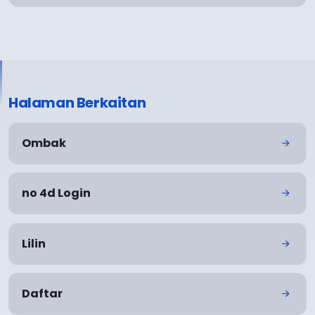
Halaman Berkaitan
Ombak
no 4d Login
Lilin
Daftar