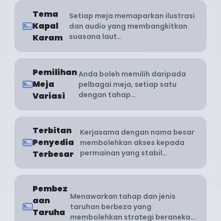
Tema
Setiap meja memaparkan ilustrasi
Kapal
dan audio yang membangkitkan
suasana laut…
Karam
Pemilihan
Anda boleh memilih daripada
Meja
pelbagai meja, setiap satu
dengan tahap…
Variasi
Terbitan
Kerjasama dengan nama besar
Penyedia
membolehkan akses kepada
permainan yang stabil…
Terbesar
Pembez
Menawarkan tahap dan jenis
aan
taruhan berbeza yang
Taruha
membolehkan strategi beraneka…