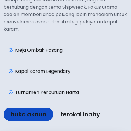
berhubung dengan tema Shipwreck. Fokus utama
adalah memberi anda peluang lebih mendalam untuk
menyelami suasana dan strategi pelayaran kapal
karam.
Meja Ombak Pasang
Kapal Karam Legendary
Turnamen Perburuan Harta
buka akaun
terokai lobby