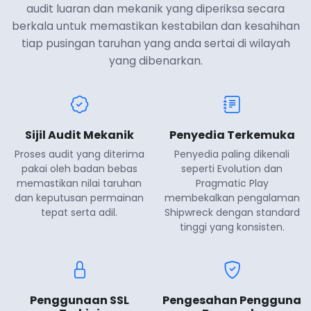
audit luaran dan mekanik yang diperiksa secara
berkala untuk memastikan kestabilan dan kesahihan
tiap pusingan taruhan yang anda sertai di wilayah
yang dibenarkan.
Sijil Audit Mekanik
Penyedia Terkemuka
Proses audit yang diterima
Penyedia paling dikenali
pakai oleh badan bebas
seperti Evolution dan
memastikan nilai taruhan
Pragmatic Play
dan keputusan permainan
membekalkan pengalaman
tepat serta adil.
Shipwreck dengan standard
tinggi yang konsisten.
Penggunaan SSL
Pengesahan Pengguna